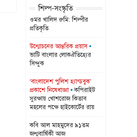
রোনালদোর
শিল্প-সংস্কৃতি
‘সুপারকার
ওমর খালিদ রুমি: শিল্পীর
সাম্রাজ্য..
প্রতিকৃতি
রোনালদোর
‘সুপারকার
উন্মোচনের আন্তরিক প্রয়াস
সাম্রাজ্য..
ভাটি বাংলার লোকঐতিহ্যের
সিন্দুক
শেখ হাসিনার
সংবাদ সম্মেলন
‘বাংলাদেশ পুলিশ হ্যান্ডবুক’
নি..
প্রকাশে নিষেধাজ্ঞা
কপিরাইট
সুরক্ষায় খোশরোজ কিতাব
এক মসজিদে
মহলের পক্ষে হাইকোর্টের রায়
দুইবার জুমার
নামাজ..
কবি আল মাহমুদের ৯১তম
‎‎জন্মবার্ষিকী আজ