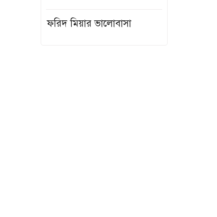
হামের উপসর্গ
নিয়ে আরও
ফরিদ মিয়ার ভালোবাসা
তিনজনে..
ছাগল কাণ্ড থেকে
কারাবাস: এনব..