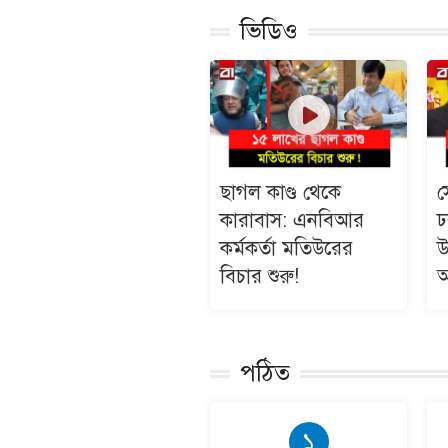
ভিডিও
ছাগল কাণ্ড থেকে
স
কারাবাস: এনবিআর
ঢ
কর্মকর্তা মতিউরের
উ
বিচার শুরু!
অ
পঠিত
১