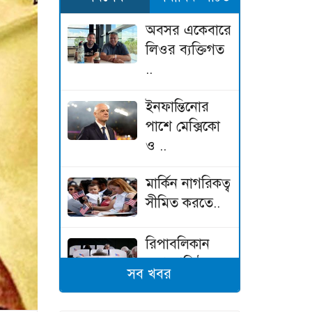
অবসর একেবারে
লিওর ব্যক্তিগত
..
ইনফান্তিনোর
পাশে মেক্সিকো
ও ..
মার্কিন নাগরিকত্ব
সীমিত করতে..
রিপাবলিকান
সংখ্যাগরিষ্ঠতা
সব খবর
রক..