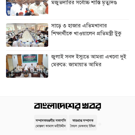
‎মজুতদারির সর্বোচ্চ শাস্তি মৃত্যুদণ্ড
সাড়ে ৩ হাজার এতিমখানার
শিক্ষার্থীকে খাওয়ালেন প্রতিমন্ত্রী টুকু
জুলাই সনদ ইস্যুতে আমরা এখনো দুই
মেরুতে: জামায়াত আমির
সম্পাদকমণ্ডলীর সভাপতি
ভারপ্রাপ্ত সম্পাদক
মোস্তফা কামাল মহীউদ্দীন
সৈয়দ মেজবাহ উদ্দিন