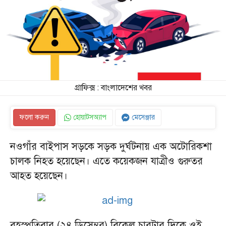
গ্রাফিক্স : বাংলাদেশের খবর
ফলো করুন
হোয়াটসঅ্যাপ
মেসেঞ্জার
নওগাঁর বাইপাস সড়কে সড়ক দুর্ঘটনায় এক অটোরিকশা
চালক নিহত হয়েছেন। এতে কয়েকজন যাত্রীও গুরুতর
আহত হয়েছেন।
বৃহস্পতিবার (২৪ ডিসেম্বর) বিকেল চারটার দিকে ওই