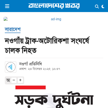
×
ভিডিও
ই-পেপার
লগইন
সারাদেশ
প্রচ্ছদ
সর্বশেষ
নওগাঁয় ট্রাক-অটোরিকশা সংঘর্ষে
সব বিভাগ
আর্কাইভ
চালক নিহত
কনভার্টার
নওগাঁ প্রতিনিধি
প্রকাশ: ২৪ ডিসেম্বর ২০২৫, ১৬:৪৭
অ