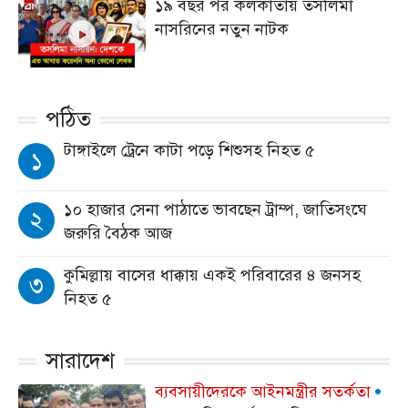
১৯ বছর পর কলকাতায় তসলিমা
নাসরিনের নতুন নাটক
পঠিত
টাঙ্গাইলে ট্রেনে কাটা পড়ে শিশুসহ নিহত ৫
১
১০ হাজার সেনা পাঠাতে ভাবছেন ট্রাম্প, জাতিসংঘে
২
জরুরি বৈঠক আজ
কুমিল্লায় বাসের ধাক্কায় একই পরিবারের ৪ জনসহ
৩
নিহত ৫
সারাদেশ
‎ব্যবসায়ীদেরকে আইনমন্ত্রীর সতর্কতা