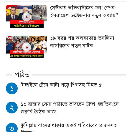
সেউতায় অভিবাসীদের ঢল: স্পেন-
ইসরায়েল উত্তেজনার নতুন অধ্যায়?
১৯ বছর পর কলকাতায় তসলিমা
নাসরিনের নতুন নাটক
পঠিত
টাঙ্গাইলে ট্রেনে কাটা পড়ে শিশুসহ নিহত ৫
১
১০ হাজার সেনা পাঠাতে ভাবছেন ট্রাম্প, জাতিসংঘে
২
জরুরি বৈঠক আজ
কুমিল্লায় বাসের ধাক্কায় একই পরিবারের ৪ জনসহ
৩