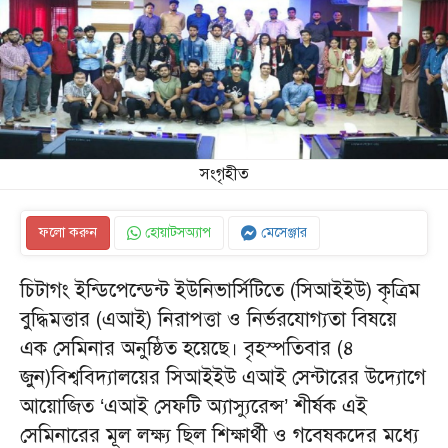
সংগৃহীত
ফলো করুন
হোয়াটসঅ্যাপ
মেসেঞ্জার
চিটাগং ইন্ডিপেন্ডেন্ট ইউনিভার্সিটিতে (সিআইইউ) কৃত্রিম
বুদ্ধিমত্তার (এআই) নিরাপত্তা ও নির্ভরযোগ্যতা বিষয়ে
এক সেমিনার অনুষ্ঠিত হয়েছে। বৃহস্পতিবার (৪
জুন)বিশ্ববিদ্যালয়ের সিআইইউ এআই সেন্টারের উদ্যোগে
আয়োজিত ‘এআই সেফটি অ্যাস্যুরেন্স’ শীর্ষক এই
সেমিনারের মূল লক্ষ্য ছিল শিক্ষার্থী ও গবেষকদের মধ্যে