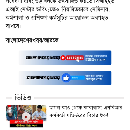
গবেষণা এবং উদ্ভাবনকে উৎসাহিত করতে সিআইইউ
এআই সেন্টার ভবিষ্যতেও নিয়মিতভাবে সেমিনার,
কর্মশালা ও প্রশিক্ষণ কর্মসূচির আয়োজন অব্যাহত
রাখবে।
বাংলাদেশেরখবর/আরকে
ভিডিও
ছাগল কাণ্ড থেকে কারাবাস: এনবিআর
কর্মকর্তা মতিউরের বিচার শুরু!