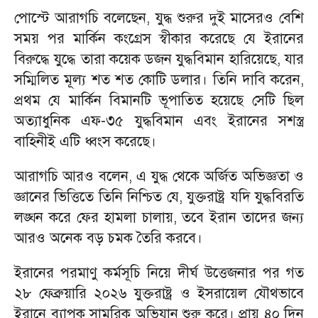
পোস্টে আরাগচি বলেছেন, যুদ্ধ শুরুর দুই মাসেরও বেশি
সময় পর মার্কিন কংগ্রেস স্বীকার করেছে যে ইরানের
বিরুদ্ধে যুদ্ধে তারা কয়েক ডজন যুদ্ধবিমান হারিয়েছে, যার
সম্মিলিত মূল্য শত শত কোটি ডলার। তিনি দাবি করেন,
প্রথম যে মার্কিন বিমানটি ভূপাতিত হয়েছে সেটি ছিল
অত্যাধুনিক এফ-৩৫ যুদ্ধবিমান এবং ইরানের সশস্ত্র
বাহিনীই এটি ধ্বংস করেছে।
আরাগচি আরও বলেন, এ যুদ্ধ থেকে অর্জিত অভিজ্ঞতা ও
জ্ঞানের ভিত্তিতে তিনি নিশ্চিত যে, যুক্তরাষ্ট্র যদি যুদ্ধবিরতি
লঙ্ঘন করে ফের হামলা চালায়, তবে ইরান তাদের জন্য
আরও অনেক বড় চমক তৈরি করবে।
ইরানের পরমাণু কর্মসূচি নিয়ে দীর্ঘ উত্তেজনার পর গত
২৮ ফেব্রুয়ারি ২০২৬ যুক্তরাষ্ট্র ও ইসরায়েল যৌথভাবে
ইরানে ব্যাপক সামরিক অভিযান শুরু করে। প্রায় ৪০ দিন