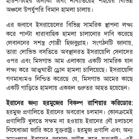
হাউশ-টাইর এলাকা এবং নাবাতিয়েহ শহরের বিভিন্ন
অঞ্চলে উপর্যুপরি বিমান হামলা চালায়।
এর জবাবে ইসরায়েলের বিভিন্ন সামরিক স্থাপনা লক্ষ্য
করে পাল্টা ধারাবাহিক হামলা চালানোর দাবি করেছে
লেবাননের সশস্ত্র গোষ্ঠী হিজবুল্লাহ। সংগঠনটি জানায়,
তারা দোভিভ বসতিতে অবস্থানরত ইসরায়েলি সেনাদের
ওপর এবং মিসগাভ আম এলাকায় একটি সামরিক যান
লক্ষ্য করে আত্মঘাতী ড্রোন হামলা চালিয়েছে। ইসরায়েলি
গণমাধ্যমও নিশ্চিত করেছে যে, মিসগাভ আমের কাছে
একটি গাড়িতে হামলায় একজন গুরুতর আহত হয়েছেন।
ইরানের জন্য হরমুজের বিকল্প রাশিয়ার করিডোর:
হরমুজ প্রণালিতে ইরানের অবরোধ চলমান। কোনক্রমেই
প্রণালিটি খুলতে সক্ষম না হওয়ায় ইরানের নৌ চলাচলে
নিষেধাজ্ঞা জারি করে যুক্তরাষ্ট্র। হরমুজ প্রণালি এবং অন্য