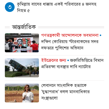
কুমিল্লায় বাসের ধাক্কায় একই পরিবারের ৪ জনসহ
৩
নিহত ৫
আন্তর্জাতিক
গণতন্ত্রকামী আন্দোলনকে অবমাননা
দক্ষিণ কোরিয়ায় স্টারবাকসের সদর
দফতরে পুলিশের অভিযান
ইউক্রেনের জন্য
জরুরিভিত্তিতে বিমান
প্রতিরক্ষা ব্যবস্থার দাবি ন্যাটোর
লেবাননে সাংবাদিক হত্যাকে
'যুদ্ধাপরাধ' বলল মানবাধিকার
সংস্থাগুলো