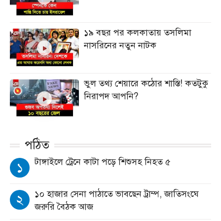
১৯ বছর পর কলকাতায় তসলিমা
নাসরিনের নতুন নাটক
ভুল তথ্য শেয়ারে কঠোর শাস্তি! কতটুকু
নিরাপদ আপনি?
পঠিত
টাঙ্গাইলে ট্রেনে কাটা পড়ে শিশুসহ নিহত ৫
১
১০ হাজার সেনা পাঠাতে ভাবছেন ট্রাম্প, জাতিসংঘে
২
জরুরি বৈঠক আজ