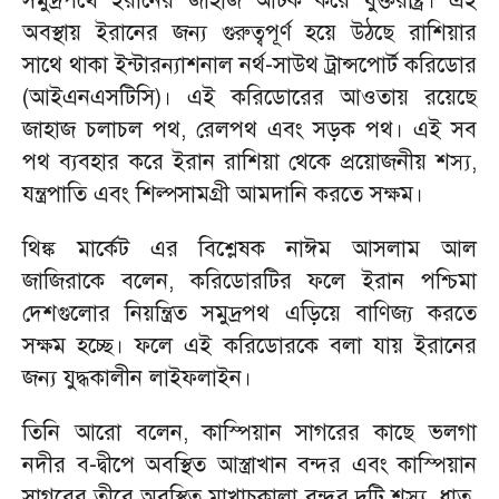
সমুদ্রপথে ইরানের জাহাজ আটক করে যুক্তরাষ্ট্র। এই
অবস্থায় ইরানের জন্য গুরুত্বপূর্ণ হয়ে উঠছে রাশিয়ার
সাথে থাকা ইন্টারন্যাশনাল নর্থ-সাউথ ট্রান্সপোর্ট করিডোর
(আইএনএসটিসি)। এই করিডোরের আওতায় রয়েছে
জাহাজ চলাচল পথ, রেলপথ এবং সড়ক পথ। এই সব
পথ ব্যবহার করে ইরান রাশিয়া থেকে প্রয়োজনীয় শস্য,
যন্ত্রপাতি এবং শিল্পসামগ্রী আমদানি করতে সক্ষম।
থিঙ্ক মার্কেট এর বিশ্লেষক নাঈম আসলাম আল
জাজিরাকে বলেন, করিডোরটির ফলে ইরান পশ্চিমা
দেশগুলোর নিয়ন্ত্রিত সমুদ্রপথ এড়িয়ে বাণিজ্য করতে
সক্ষম হচ্ছে। ফলে এই করিডোরকে বলা যায় ইরানের
জন্য যুদ্ধকালীন লাইফলাইন।
তিনি আরো বলেন, কাস্পিয়ান সাগরের কাছে ভলগা
নদীর ব-দ্বীপে অবস্থিত আস্ত্রাখান বন্দর এবং কাস্পিয়ান
সাগরের তীরে অবস্থিত মাখাচকালা বন্দর দুটি শস্য, ধাতু,