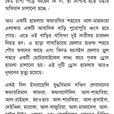
কেউ চাপা পড়ে আছেন কি না, তা নিশ্চিত হতে উদ্ধার
অভিযান চালানো হচ্ছে ।
অন্য একটি হামলায় কফারসির শহরের আল-মাহফারা
এলাকায় একটি আবাসিক বাড়ি পুরোপুরি ধ্বংস হয়ে
গেছে। এতে ওই বাড়ির বাসিন্দা দুই নারীসহ চারজন
নিহত হন। এ ছাড়া নাবাতিয়েহ জেলার হারুফ শহরে
পৌর ভবনের কাছে এবং বিনত জবেইল জেলার ফ্রুন
শহরে একটি মোটরসাইকেল লক্ষ্য করে পৃথক ড্রোন
হামলা চালানো হয়। এই দুটি ড্রোন হামলায় আরও
দুজনের মৃত্যু হয়েছে।
একই দিন ইসরায়েলি যুদ্ধবিমান দক্ষিণ লেবাননের
কফাররিমান, কাফরা, কফারদৌনিন, আল-শাহাবিয়া,
আল-রাইহান, জাওতার আল-শারকিয়া, আল-কুসাইবা,
দেইব্বিন, মারাকা, আল-বাজুরিয়া, আল-মাজাদেল, আল-