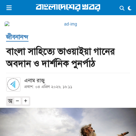
×
ভিডিও
ই-পেপার
লগইন
জীবনানন্দ
প্রচ্ছদ
সর্বশেষ
বাংলা সাহিত্যে ভাওয়াইয়া গানের
সব বিভাগ
আর্কাইভ
অবদান ও দার্শনিক পুনর্পাঠ
কনভার্টার
এনাম রাজু
প্রকাশ: ০৪ এপ্রিল ২০২৬, ১৬:১১
অ