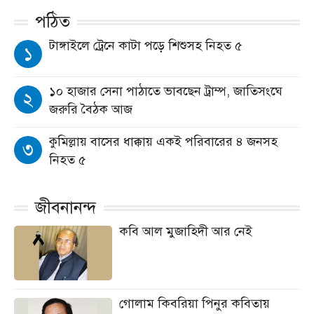
পঠিত
টাঙ্গাইলে ট্রেনে কাটা পড়ে শিশুসহ নিহত ৫
১
১০ হাজার সেনা পাঠাতে ভাবছেন ট্রাম্প, জাতিসংঘে
২
জরুরি বৈঠক আজ
কুমিল্লায় বাসের ধাক্কায় একই পরিবারের ৪ জনসহ
৩
নিহত ৫
জীবনানন্দ
কবি আল মুজাহিদী আর নেই
গোলাম কিবরিয়া পিনুর কবিতায়