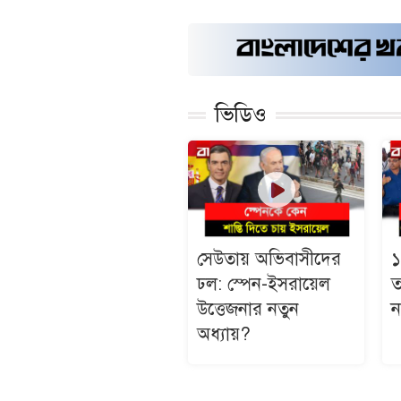
ভিডিও
সেউতায় অভিবাসীদের
১
ঢল: স্পেন-ইসরায়েল
ত
উত্তেজনার নতুন
ন
অধ্যায়?