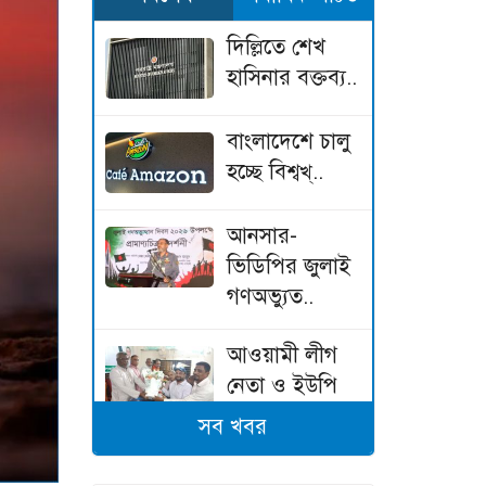
দিল্লিতে শেখ
হাসিনার বক্তব্য..
বাংলাদেশে চালু
হচ্ছে বিশ্বখ্..
আনসার-
ভিডিপির জুলাই
গণঅভ্যুত..
আওয়ামী লীগ
নেতা ও ইউপি
চেয়া..
সব খবর
দেশজুড়ে চলমান