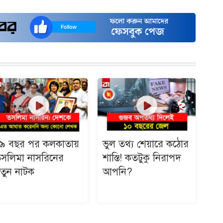
৯ বছর পর কলকাতায়
ভুল তথ্য শেয়ারে কঠোর
সলিমা নাসরিনের
শাস্তি! কতটুকু নিরাপদ
তুন নাটক
আপনি?