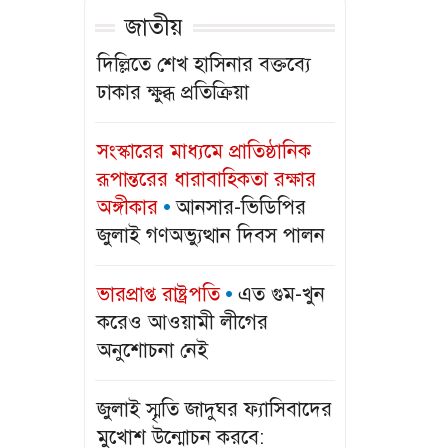
গ্যাস সংকটে স্..
জাতীয়
দিল্লিতে শেখ হাসিনার বক্তব্যে
‎এত গুম-খুন
ঢাকার ক্ষুব্ধ প্রতিক্রিয়া
করেও আওয়ামী
লীগে..
সংস্কারের মাধ্যমে প্রাতিষ্ঠানিক
রূপান্তরের ধারাবাহিকতা রক্ষার
গকসু এজিএসের
অঙ্গীকার
আনসার-ভিডিপির
বক্তব্য ঘিরে
জুলাই গণঅভ্যুত্থান দিবস পালন
উত..
ভারপ্রাপ্ত রাষ্ট্রপতি
‎এত গুম-খুন
মেরিটাইম
করেও আওয়ামী লীগের
ইউনিভার্সিটিতে
অনুশোচনা নেই
‘জুল..
হামের উপসর্গ
‎জুলাই স্মৃতি জাদুঘর ফ্যাসিবাদের
নিয়ে আরও পাঁচ
মুখোশ উন্মোচন করবে: