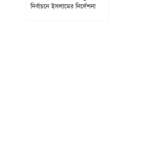
রুয়েটে যথাযোগ্য
নির্বাচনে ইসলামের নির্দেশনা
মর্যাদায় জুল..
নাটোরে পাটের
বাম্পার
ফলনেও..