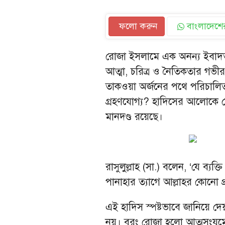
ফলো করুন
বাংলাদেশের
রোজা ইসলামে এক অনন্য ইবাদত
আত্মা, চরিত্র ও নৈতিকতার গভীর
তাকওয়া অর্জনের পথে পরিচালি
গ্রহণযোগ্য? হাদিসের আলোকে দে
মানদণ্ড রয়েছে।
রাসুলুল্লাহ (সা.) বলেন, ‘যে ব্যক
পানাহার ত্যাগে আল্লাহর কোনো 
এই হাদিস স্পষ্টভাবে জানিয়ে দেয় য
নয়। বরং রোজা হলো আত্মসংযমের শ