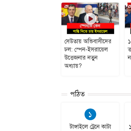
সেউতায় অভিবাসীদের
১
ঢল: স্পেন-ইসরায়েল
ত
উত্তেজনার নতুন
ন
অধ্যায়?
পঠিত
১
টাঙ্গাইলে ট্রেনে কাটা