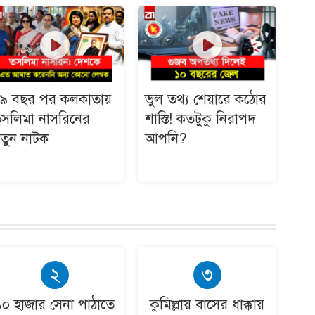
৯ বছর পর কলকাতায়
ভুল তথ্য শেয়ারে কঠোর
সলিমা নাসরিনের
শাস্তি! কতটুকু নিরাপদ
তুন নাটক
আপনি?
২
৩
১০ হাজার সেনা পাঠাতে
কুমিল্লায় বাসের ধাক্কায়