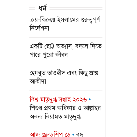
ধর্ম
শেখ হাসিনাকে
সংবাদ সম্মেলন
ক্রয়-বিক্রয়ে ইসলামের গুরুত্বপূর্ণ
ক..
নির্দেশনা
পবিপ্রবি’র কৃষি
একটি ছোট্ট অভ্যাস, বদলে দিতে
অনুষদের শিক্..
পারে পুরো জীবন
দারাজের
হেযবুত তাওহীদ এবং কিছু ভ্রান্ত
প্রতীক্ষিত
আকীদা
ক্যাম্পেই..
বিশ্ব মাতৃদুগ্ধ সপ্তাহ ২০২৬
জামালপুরে
শিশুর প্রথম অধিকার ও আল্লাহর
জুলাই অভ্যুত্থান
অনন্য নিয়ামত মাতৃদুগ্ধ
দ..
আজ ফ্রেন্ডশিপ ডে
বন্ধু