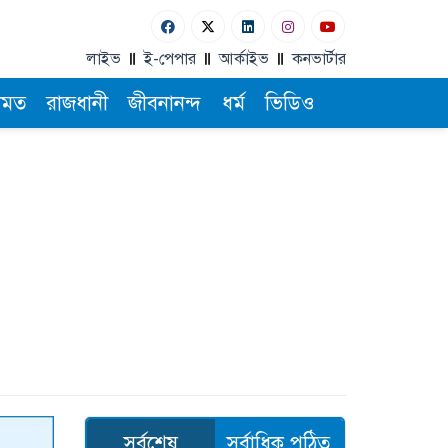
লাইভ
ই-পেপার
আর্কাইভ
কনভার্টার
ামত
রাজধানী
জীবনানন্দ
ধর্ম
ভিডিও
সর্বশেষ
সর্বাধিক পঠিত