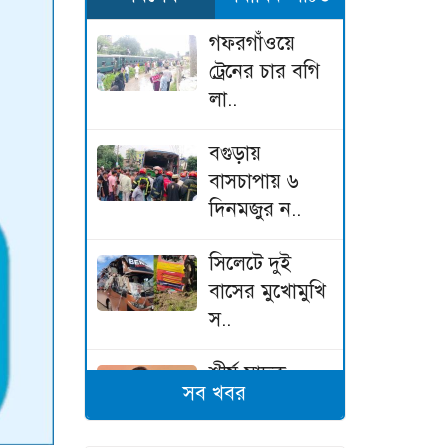
গফরগাঁওয়ে
ট্রেনের চার বগি
লা..
‎বগুড়ায়
বাসচাপায় ৬
দিনমজুর ন..
‎সিলেটে দুই
বাসের মুখোমুখি
স..
‎শীর্ষ মাদক
সব খবর
কারবারিদের
তালিক..