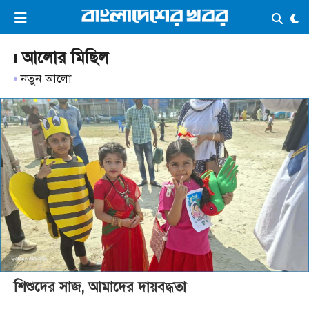
×
ভিডিও
ই-পেপার
লগইন
আলোর মিছিল
নতুন আলো
প্রচ্ছদ
সর্বশেষ
সব বিভাগ
আর্কাইভ
কনভার্টার
শিশুদের সাজ, আমাদের দায়বদ্ধতা