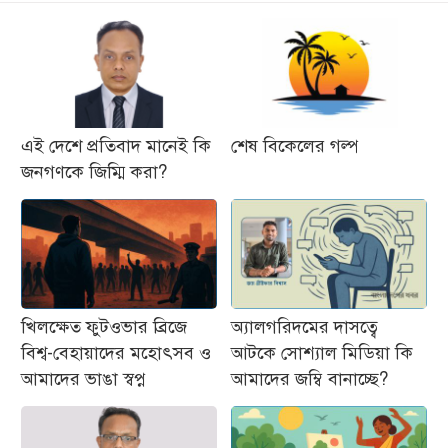
এই দেশে প্রতিবাদ মানেই কি
শেষ বিকেলের গল্প
জনগণকে জিম্মি করা?
খিলক্ষেত ফুটওভার ব্রিজে
অ্যালগরিদমের দাসত্বে
বিশ্ব-বেহায়াদের মহোৎসব ও
আটকে সোশ্যাল মিডিয়া কি
আমাদের ভাঙা স্বপ্ন
আমাদের জম্বি বানাচ্ছে?