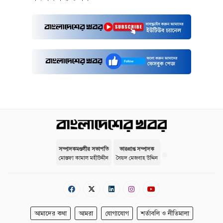
সম্পাদকমণ্ডলীর সভাপতি
ভারপ্রাপ্ত সম্পাদক
মোস্তফা কামাল মহীউদ্দীন
সৈয়দ মেজবাহ উদ্দিন
আমাদের কথা
আমরা
যোগাযোগ
শর্তাবলি ও নীতিমালা