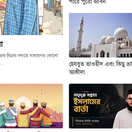
পারে পুরো জীবন
না
ক্রয়-বিক্রয় বলতে সাধারণত কোনো
..
হেযবুত তাওহীদ এবং কিছু ভ্রান
আকীদা