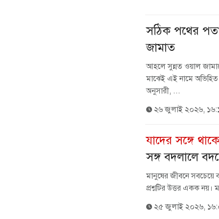
সঠিক পথের পতা
জামাত
​আহলে সুন্নত ওয়াল জামা
মাঝেই এই নামে অভিহিত হও
অনুসারী, ...
২৬ জুলাই ২০২৬, ১৬:
যাদের সঙ্গে থ
সঙ্গ বদলালে বদ
মানুষের জীবনে সবচেয়ে ব
প্রশ্নটির উত্তর একক নয়। মা
২৫ জুলাই ২০২৬, ১৬