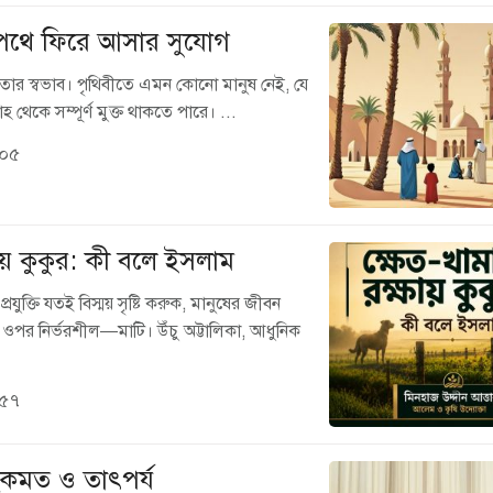
পথে ফিরে আসার সুযোগ
ার স্বভাব। পৃথিবীতে এমন কোনো মানুষ নেই, যে
নাহ থেকে সম্পূর্ণ মুক্ত থাকতে পারে। ...
:০৫
ষায় কুকুর: কী বলে ইসলাম
যুক্তি যতই বিস্ময় সৃষ্টি করুক, মানুষের জীবন
পর নির্ভরশীল—মাটি। উঁচু অট্টালিকা, আধুনিক
:৫৭
িকমত ও তাৎপর্য