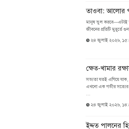
তাওবা: আলোর 
মানুষ ভুল করবে—এটাই ত
জীবনের প্রতিটি মুহূর্তে গু
২৪ জুলাই ২০২৬, ১৫
ক্ষেত-খামার রক্
সভ্যতা যতই এগিয়ে যাক, প্র
এখনো এক গভীর সত্যের ও
...
২৪ জুলাই ২০২৬, ১৪
ইদ্দত পালনের হ