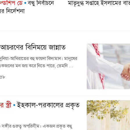
েন্ডশিপ ডে
বন্ধু নির্বাচনে
মাতৃদুগ্ধ সপ্তাহে ইসলামের বার্
র নির্দেশনা
ও আচরণের বিনিময়ে জান্নাত
দুনিয়া-আখিরাতের বহু ফায়দা বিদ্যমান। মানুষের
কজনের মন জয় করে নিতে পারে, তেমনি ...
:৫৮
্ত্রী
ইহকাল-পরকালের প্রকৃত
সঙ্গীর গুরুত্ব অপরিসীম। একজন প্রকৃত বন্ধু