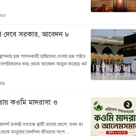
:০০
 দেবে সরকার, আবেদন ৮
্থাপনায় হজ পালনকারী হাজিদের সেবায় হজ গাইড
ি নাগরিকদের কাছ থেকে আবেদন আহ্বান করেছে ধর্ম
:২৯
ায় কওমি মাদরাসা ও
আদর্শ তখনই সমাজে স্থায়ী প্রভাব ফেলে, যখন তা
া থেকে মানুষের দৈনন্দিন জীবনের অংশ ...