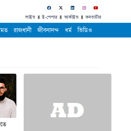
লাইভ
ই-পেপার
আর্কাইভ
কনভার্টার
ামত
রাজধানী
জীবনানন্দ
ধর্ম
ভিডিও
িতে