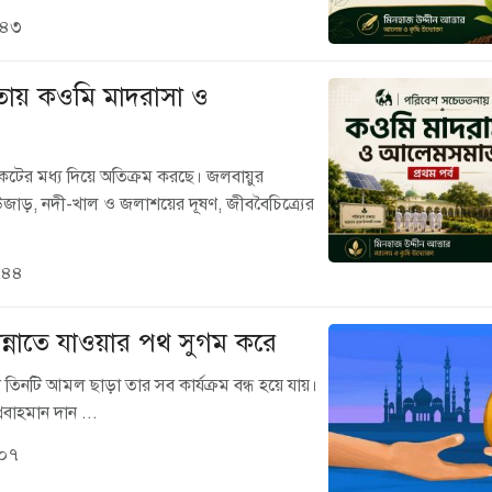
:৪৩
ায় কওমি মাদরাসা ও
ের মধ্য দিয়ে অতিক্রম করছে। জলবায়ুর
 উজাড়, নদী-খাল ও জলাশয়ের দূষণ, জীববৈচিত্র্যের
:৪৪
ন্নাতে যাওয়ার পথ সুগম করে
 তিনটি আমল ছাড়া তার সব কার্যক্রম বন্ধ হয়ে যায়।
রবাহমান দান ...
:০৭