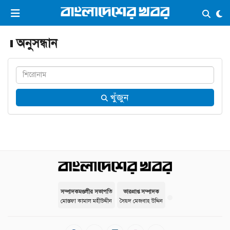
×
ভিডিও
ই-পেপার
লগইন
অনুসন্ধান
প্রচ্ছদ
সর্বশেষ
খুঁজুন
সব বিভাগ
আর্কাইভ
কনভার্টার
সম্পাদকমণ্ডলীর সভাপতি
ভারপ্রাপ্ত সম্পাদক
মোস্তফা কামাল মহীউদ্দীন
সৈয়দ মেজবাহ উদ্দিন