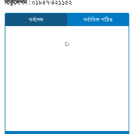
সার্কুলেশন :
০১৮৪৭-৪২১১৫২
সর্বশেষ
সর্বাধিক পঠিত