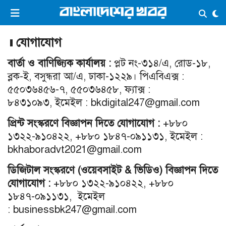
×
ভিডিও
ই-পেপার
লগইন
যোগাযোগ
বার্তা ও বাণিজ্যিক কার্যালয় :
প্লট নং-৩১৪/এ, রোড-১৮,
ব্লক-ই, বসুন্ধরা আ/এ, ঢাকা-১২২৯। পিএবিএক্স :
প্রচ্ছদ
সর্বশেষ
৫৫০৩৬৪৫৬-৭, ৫৫০৩৬৪৫৮, ফ্যাক্স :
সব বিভাগ
আর্কাইভ
৮৪৩১০৯৩, ইমেইল : bkdigital247@gmail.com
কনভার্টার
প্রিন্ট সংস্করণে বিজ্ঞাপন দিতে যোগাযোগ :
+৮৮০
১৩২২-৯১০৪২২, +৮৮০ ১৮৪৭-০৯১১৩১, ইমেইল :
bkhaboradvt2021@gmail.com
ডিজিটাল সংস্করণে (ওয়েবসাইট & ভিডিও) বিজ্ঞাপন দিতে
যোগাযোগ :
+৮৮০ ১৩২২-৯১০৪২২, +৮৮০
১৮৪৭-০৯১১৩১, ইমেইল
: businessbk247@gmail.com