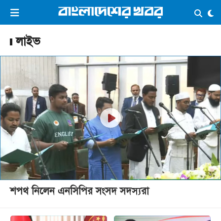
×
ভিডিও
ই-পেপার
লগইন
লাইভ
প্রচ্ছদ
সর্বশেষ
সব বিভাগ
আর্কাইভ
কনভার্টার
শপথ নিলেন এনসিপির সংসদ সদস্যরা