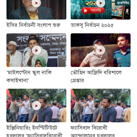
ইসির নির্বাচনী সংলাপ শুরু
ডাকসু নির্বাচন ২০২৫
‘মাইলস্টোন স্কুল নাকি
তৌহিদ আফ্রিদি বরিশালে
কসাইখানা’
গ্রেপ্তার
ইঞ্জিনিয়ারিং ইনস্টিটিউটে
ফ্যাসিবাদ বিরোধী
যুবদলের ‘ফ্যাসিবাদবিরোধী
আন্দোলনের যুবদলের