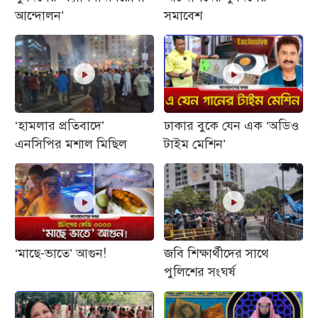
আন্দোলন’
সমাবেশ
‘হামলার প্রতিবাদে’
ঢাকার বুকে যেন এক ‘অডিও
এনসিপির মশাল মিছিল
টাইম মেশিন’
‘মাছে-ভাতে’ আগুন!
জবি শিক্ষার্থীদের সাথে
পুলিশের সংঘর্ষ