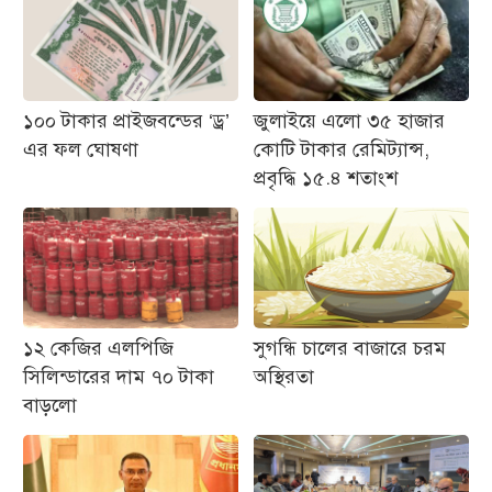
১০০ টাকার প্রাইজবন্ডের ‘ড্র’
জুলাইয়ে এলো ৩৫ হাজার
এর ফল ঘোষণা
কোটি টাকার রেমিট্যান্স,
প্রবৃদ্ধি ১৫.৪ শতাংশ
১২ কেজির এলপিজি
সুগন্ধি চালের বাজারে চরম
সিলিন্ডারের দাম ৭০ টাকা
অস্থিরতা
বাড়লো