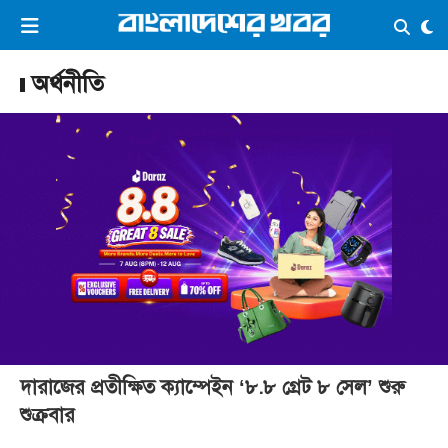
×
ভিডিও
ই-পেপার
লগইন
অর্থনীতি
প্রচ্ছদ
সর্বশেষ
সব বিভাগ
আর্কাইভ
কনভার্টার
দারাজের প্রতীক্ষিত ক্যাম্পেইন ‘৮.৮ গ্রেট ৮ সেল’ শুরু
শুক্রবার