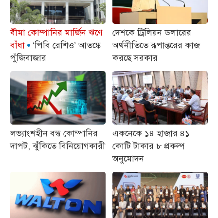
বীমা কোম্পানির মার্জিন ঋণে
দেশকে ট্রিলিয়ন ডলারের
বাঁধা
‘পিবি রেশিও’ আতঙ্কে
অর্থনীতিতে রূপান্তরের কাজ
পুঁজিবাজার
করছে সরকার
লভ্যাংশহীন বন্ধ কোম্পানির
একনেকে ১৪ হাজার ৪১
দাপট, ঝুঁঁকিতে বিনিয়োগকারী
কোটি টাকার ৮ প্রকল্প
অনুমোদন