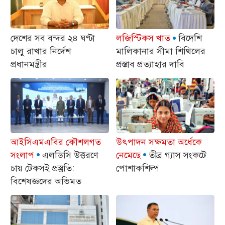
দেশের সব বন্দর ২৪ ঘণ্টা
লজিস্টিকস খাত
বিদেশি
চালু রাখার নির্দেশ
মালিকানার সীমা শিথিলের
প্রধানমন্ত্রীর
প্রস্তাব প্রত্যাহার দাবি
আইসিএমএবির কৌশলগত
উৎপাদন সক্ষমতা অর্ধেকে
সংলাপ
এলডিসি উত্তরণে
নেমেছে
তীব্র গ্যাস সংকটে
চায় টেকসই প্রস্তুতি:
পোশাকশিল্প
বিশেষজ্ঞদের অভিমত