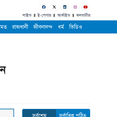
লাইভ
ই-পেপার
আর্কাইভ
কনভার্টার
ামত
রাজধানী
জীবনানন্দ
ধর্ম
ভিডিও
ান
সর্বশেষ
সর্বাধিক পঠিত