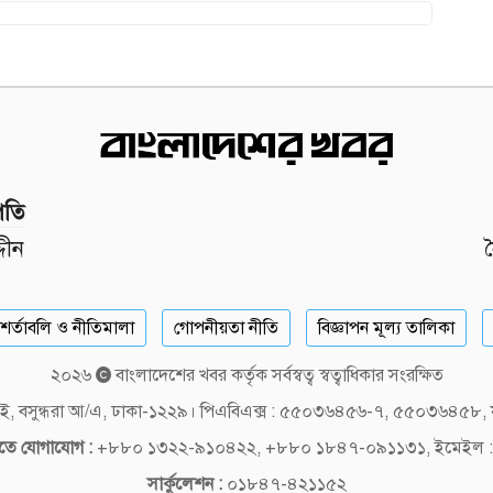
পতি
দীন
শর্তাবলি ও নীতিমালা
গোপনীয়তা নীতি
বিজ্ঞাপন মূল্য তালিকা
২০২৬
বাংলাদেশের খবর কর্তৃক সর্বস্বত্ব স্বত্বাধিকার সংরক্ষিত
লক-ই, বসুন্ধরা আ/এ, ঢাকা-১২২৯। পিএবিএক্স : ৫৫০৩৬৪৫৬-৭, ৫৫০৩৬৪৫৮
দিতে যোগাযোগ :
+৮৮০ ১৩২২-৯১০৪২২, +৮৮০ ১৮৪৭-০৯১১৩১, ইমেইল :
সার্কুলেশন :
০১৮৪৭-৪২১১৫২