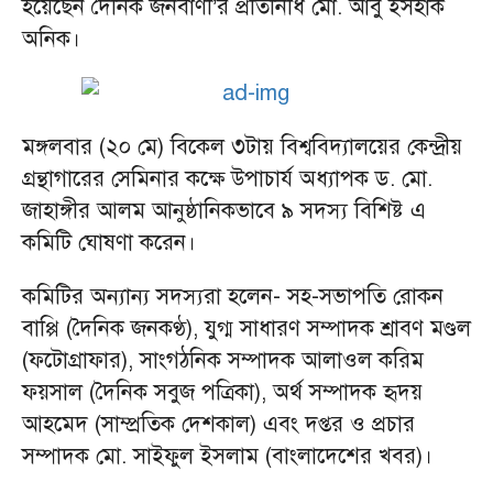
হয়েছেন দৈনিক জনবাণী’র প্রতিনিধি মো. আবু ইসহাক
অনিক।
মঙ্গলবার (২০ মে) বিকেল ৩টায় বিশ্ববিদ্যালয়ের কেন্দ্রীয়
গ্রন্থাগারের সেমিনার কক্ষে উপাচার্য অধ্যাপক ড. মো.
জাহাঙ্গীর আলম আনুষ্ঠানিকভাবে ৯ সদস্য বিশিষ্ট এ
কমিটি ঘোষণা করেন।
কমিটির অন্যান্য সদস্যরা হলেন- সহ-সভাপতি রোকন
বাপ্পি (দৈনিক জনকণ্ঠ), যুগ্ম সাধারণ সম্পাদক শ্রাবণ মণ্ডল
(ফটোগ্রাফার), সাংগঠনিক সম্পাদক আলাওল করিম
ফয়সাল (দৈনিক সবুজ পত্রিকা), অর্থ সম্পাদক হৃদয়
আহমেদ (সাম্প্রতিক দেশকাল) এবং দপ্তর ও প্রচার
সম্পাদক মো. সাইফুল ইসলাম (বাংলাদেশের খবর)।