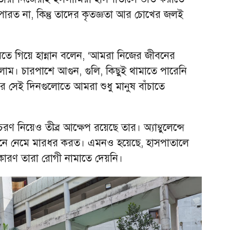
ারত না, কিন্তু তাদের কৃতজ্ঞতা আর চোখের জলই
তে গিয়ে হান্নান বলেন, ‘আমরা নিজের জীবনের
ছিলাম। চারপাশে আগুন, গুলি, কিছুই থামাতে পারেনি
ের সেই দিনগুলোতে আমরা শুধু মানুষ বাঁচাতে
ণ নিয়েও তীব্র আক্ষেপ রয়েছে তার। অ্যাম্বুলেন্সে
জেনে নেমে মারধর করত। এমনও হয়েছে, হাসপাতালে
কারণ তারা রোগী নামাতে দেয়নি।