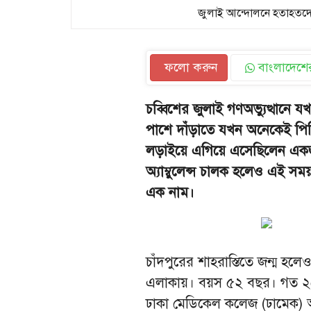
জুলাই আন্দোলনে হতাহতদের 
ফলো করুন
বাংলাদেশের
চব্বিশের জুলাই গণঅভ্যুত্থান
পাশে দাঁড়াতে যখন অনেকেই পিছ
লড়াইয়ে এগিয়ে এসেছিলেন একজন
অ্যাম্বুলেন্স চালক হলেও এই স
এক নাম।
চাঁদপুরের শাহরাস্তিতে জন্ম হলে
এলাকায়। বয়স ৫২ বছর। গত ২৫ বছ
ঢাকা মেডিকেল কলেজ (ঢামেক) অ্য