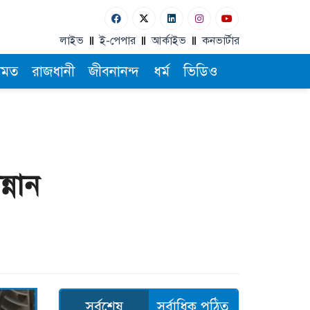
লাইভ
ই-পেপার
আর্কাইভ
কনভার্টার
ামত
রাজধানী
জীবনানন্দ
ধর্ম
ভিডিও
্নান
সর্বশেষ
সর্বাধিক পঠিত