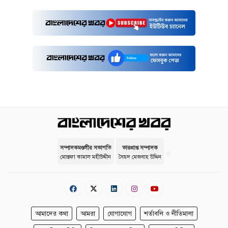
সম্পাদকমণ্ডলীর সভাপতি
ভারপ্রাপ্ত সম্পাদক
মোস্তফা কামাল মহীউদ্দীন
সৈয়দ মেজবাহ উদ্দিন
আমাদের কথা
আমরা
যোগাযোগ
শর্তাবলি ও নীতিমালা