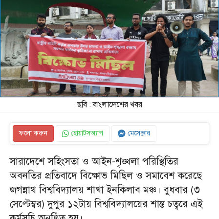
ছবি : বাংলাদেশের খবর
ফলো করুন
হোয়াটসঅ্যাপ
মেসেঞ্জার
সারাদেশে সহিংসতা ও আইন-শৃঙ্খলা পরিস্থিতির
অবনতির প্রতিবাদে বিক্ষোভ মিছিল ও সমাবেশ করেছে
জগন্নাথ বিশ্ববিদ্যালয় শাখা ইনকিলাব মঞ্চ। বুধবার (৩
সেপ্টেম্বর) দুপুর ১২টায় বিশ্ববিদ্যালয়ের শান্ত চত্বরে এই
কর্মসূচি অনুষ্ঠিত হয়।