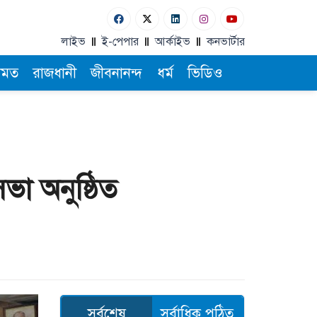
লাইভ
ই-পেপার
আর্কাইভ
কনভার্টার
ামত
রাজধানী
জীবনানন্দ
ধর্ম
ভিডিও
সভা অনুষ্ঠিত
সর্বশেষ
সর্বাধিক পঠিত