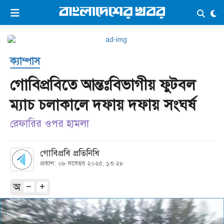
×
ভিডিও
ই-পেপার
লগইন
ক্যাম্পাস
প্রচ্ছদ
সর্বশেষ
গোবিপ্রবিতে আন্তঃবিভাগীয় ফুটবল
সব বিভাগ
আর্কাইভ
ম্যাচ চলাকালে দফায় দফায় সংঘর্ষ
কনভার্টার
রেফারির ওপর হামলা
গোবিপ্রবি প্রতিনিধি
প্রকাশ: ০৮ নভেম্বর ২০২৫, ১৩:২৮
অ