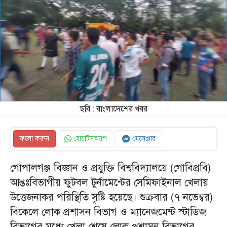
ছবি : বাংলাদেশের খবর
ফলো করুন
হোয়াটসঅ্যাপ
মেসেঞ্জার
গোপালগঞ্জ বিজ্ঞান ও প্রযুক্তি বিশ্ববিদ্যালয়ে (গোবিপ্রবি)
আন্তঃবিভাগীয় ফুটবল টুর্নামেন্টের সেমিফাইনাল খেলায়
উত্তেজনাকর পরিস্থিতি সৃষ্টি হয়েছে। শুক্রবার (৭ নভেম্বর)
বিকেলে লোক প্রশাসন বিভাগ ও ম্যানেজমেন্ট স্টাডিজ
বিভাগের মধ্যে খেলা শেষে লোক প্রশাসন বিভাগের