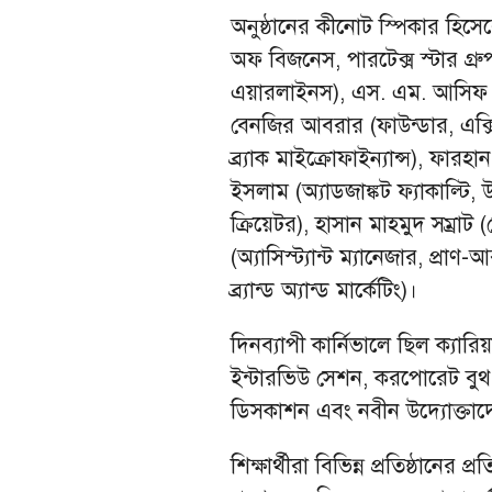
অনুষ্ঠানের কীনোট স্পিকার হিস
অফ বিজনেস, পারটেক্স স্টার গ্
এয়ারলাইনস), এস. এম. আসিফ বিন
বেনজির আবরার (ফাউন্ডার, এক্সিল
ব্র্যাক মাইক্রোফাইন্যান্স), ফারহ
ইসলাম (অ্যাডজাঙ্কট ফ্যাকাল্টি, 
ক্রিয়েটর), হাসান মাহমুদ সম্রাট
(অ্যাসিস্ট্যান্ট ম্যানেজার, প্
ব্র্যান্ড অ্যান্ড মার্কেটিং)।
দিনব্যাপী কার্নিভালে ছিল ক্যা
ইন্টারভিউ সেশন, করপোরেট বুথ ভ
ডিসকাশন এবং নবীন উদ্যোক্তাদের
শিক্ষার্থীরা বিভিন্ন প্রতিষ্ঠানের