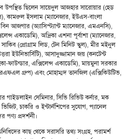
েবে উপস্থিত ছিলেন সায়েদুল আজহার সারোয়ার (হেড
রুপ), কামরুল ইসলাম (ম্যানেজার, ইউএস-বাংলা
 আজগার (অ্যাসিস্ট্যান্ট ম্যানেজার, এমএনসি),
েন্স একাডেমি), অদ্রিকা এশনা পূর্বাশা (ম্যানেজার,
ান সাকিব (প্রোগ্রাম লিড, টেন মিনিট স্কুল), মীর মইনুল
উত্তরা ইউনিভার্সিটি), আসাদুজ্জামান জয় (কনটেন্ট
 (কো-ফাউন্ডার, এক্সিলেন্স একাডেমি), মায়মুনা সরকার
রাণ-আরএফএল গ্রুপ) এবং মোহাম্মদ তানজিল (এক্সিকিউটিভ,
রিয়ার গাইডলাইন সেমিনার, সিভি রিভিউ কর্নার, মক
িজিট, চাকরি ও ইন্টার্নশিপের সুযোগ, প্যানেল
 পণ্য প্রদর্শনী।
 প্রতিনিধিদের কাছ থেকে সরাসরি তথ্য সংগ্রহ, পরামর্শ