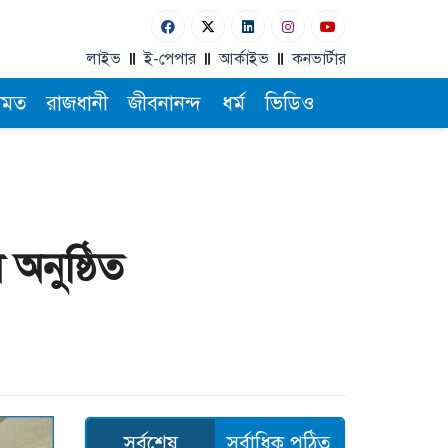
লাইভ
ই-পেপার
আর্কাইভ
কনভার্টার
ামত
রাজধানী
জীবনানন্দ
ধর্ম
ভিডিও
অনুষ্ঠিত
সর্বশেষ
সর্বাধিক পঠিত