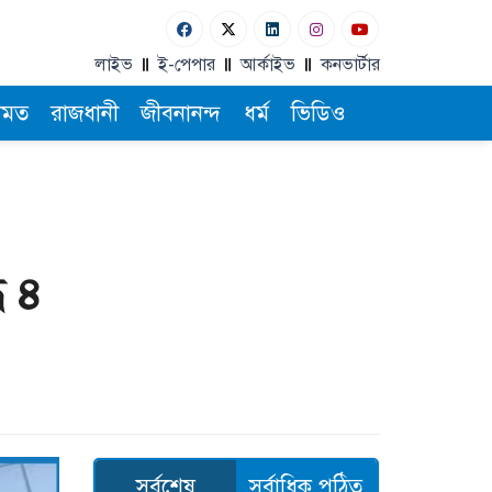
লাইভ
ই-পেপার
আর্কাইভ
কনভার্টার
ামত
রাজধানী
জীবনানন্দ
ধর্ম
ভিডিও
ধ ৪
সর্বশেষ
সর্বাধিক পঠিত