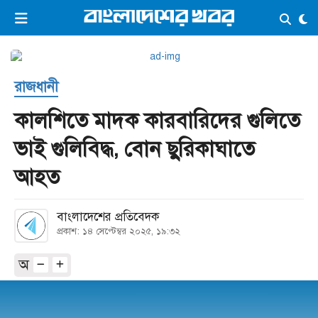
×
ভিডিও
ই-পেপার
লগইন
রাজধানী
প্রচ্ছদ
সর্বশেষ
কালশিতে মাদক কারবারিদের গুলিতে
সব বিভাগ
আর্কাইভ
ভাই গুলিবিদ্ধ, বোন ছুরিকাঘাতে
কনভার্টার
আহত
বাংলাদেশের প্রতিবেদক
প্রকাশ: ১৪ সেপ্টেম্বর ২০২৫, ১৯:৩২
অ