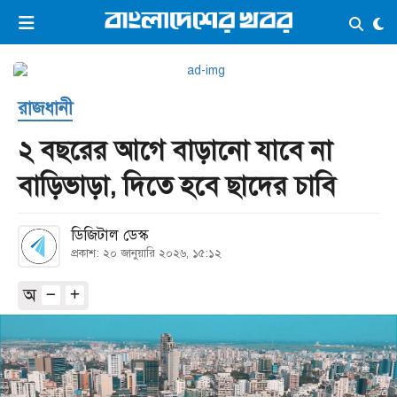
×
ভিডিও
ই-পেপার
লগইন
রাজধানী
প্রচ্ছদ
সর্বশেষ
২ বছরের আগে বাড়ানো যাবে না
সব বিভাগ
আর্কাইভ
বাড়িভাড়া, দিতে হবে ছাদের চাবি
কনভার্টার
ডিজিটাল ডেস্ক
প্রকাশ: ২০ জানুয়ারি ২০২৬, ১৫:১২
অ