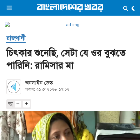
×
ভিডিও
ই-পেপার
লগইন
রাজধানী
প্রচ্ছদ
সর্বশেষ
চিৎকার শুনেছি, সেটা যে ওর বুঝতে
সব বিভাগ
আর্কাইভ
পারিনি: রামিসার মা
কনভার্টার
অনলাইন ডেস্ক
প্রকাশ: ২১ মে ২০২৬, ১৭:০২
অ