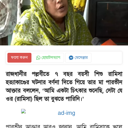
ফলো করুন
হোয়াটসঅ্যাপ
মেসেঞ্জার
রাজধানীর পল্লবীতে ৭ বছর বয়সী শিশু রামিসা
হত্যাকাণ্ডের ঘটনার বর্ণনা দিতে গিয়ে তার মা পারভীন
আক্তার বললেন, ‘আমি একটা চিৎকার শুনেছি, সেটা যে
ওর (রামিসা) ছিল তা বুঝতে পারিনি।’
পারভীন আক্তার আরও জানান, আমি রামিসাকে স্কুলে