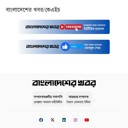
বাংলাদেশের খবর/কেএইচ
সম্পাদকমণ্ডলীর সভাপতি
ভারপ্রাপ্ত সম্পাদক
মোস্তফা কামাল মহীউদ্দীন
সৈয়দ মেজবাহ উদ্দিন