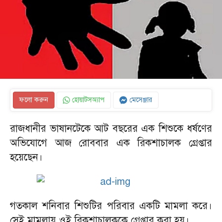
ফলো করুন
হোয়াটসঅ্যাপ
মেসেঞ্জার
রাজধানীর ভাষানটেকে আট বছরের এক শিশুকে ধর্ষণের
অভিযোগে আজ রোববার এক রিকশাচালক গ্রেপ্তার
হয়েছেন।
গতকাল শনিবার শিশুটির পরিবার একটি মামলা করে।
সেই মামলায় ওই রিকশাচালককে গ্রেপ্তার করা হয়।