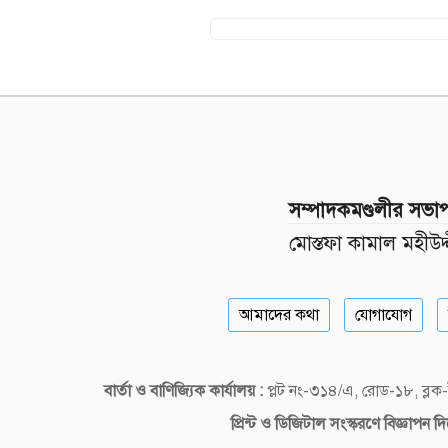
সম্পাদকমণ্ডলীর সভা
মোস্তফা কামাল মহীউদ্
আমাদের কথা
যোগাযোগ
বার্তা ও বাণিজ্যিক কার্যালয় :
প্লট নং-৩১৪/এ, রোড-১৮, ব্
প্রিন্ট ও ডিজিটাল
সংস্করণে বিজ্ঞাপন 