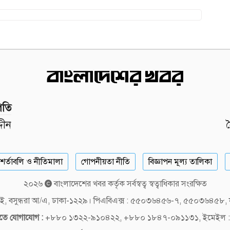
পতি
দীন
শর্তাবলি ও নীতিমালা
গোপনীয়তা নীতি
বিজ্ঞাপন মূল্য তালিকা
২০২৬
বাংলাদেশের খবর কর্তৃক সর্বস্বত্ব স্বত্বাধিকার সংরক্ষিত
লক-ই, বসুন্ধরা আ/এ, ঢাকা-১২২৯। পিএবিএক্স : ৫৫০৩৬৪৫৬-৭, ৫৫০৩৬৪৫৮
দিতে যোগাযোগ :
+৮৮০ ১৩২২-৯১০৪২২, +৮৮০ ১৮৪৭-০৯১১৩১, ইমেইল :