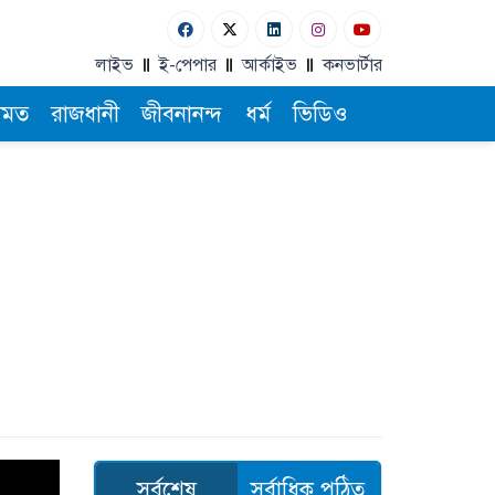
লাইভ
ই-পেপার
আর্কাইভ
কনভার্টার
ামত
রাজধানী
জীবনানন্দ
ধর্ম
ভিডিও
সর্বশেষ
সর্বাধিক পঠিত