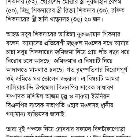
শিকদার (৫২), খোরশেদ মোল্লার স্ত্রী নূরজাহান বেগম
(৫০), জিল্লু শিকদারের স্ত্রী রিক্তা শিকদার (৩০), রফিক
শিকদারের স্ত্রী হাসি খাতুনসহ (৩৫) ২০ জন।
আহত সবুর শিকদারের ভাতিজা নুরুজ্জামান শিকদার
বলেন, আমাদের প্রতিবেশী জহুরুল মণ্ডলের সঙ্গে আমার
চাচা সবুর শিকদারের জমিজমা নিয়ে প্রায় পাঁচ বছর ধরে
বিরোধ চলে আসছে। জমিজমার এ বিষয়টি নিয়ে
আদালতে মামলাও চলছে। গত বৃহস্পতিবার বিরোধপূর্ণ
ওই জমিতে ঘর তোলেন জহুরুল। এ বিষয়টি আমরা
বালিয়াকান্দি উপজেলা বিএনপির সাবেক সাধারণ
সম্পাদক মশিউল আজম চুন্নু ও নারুয়া ইউনিয়ন
বিএনপির সাবেক সভাপতি ওহাব মণ্ডলসহ স্থানীয়
গণ্যমান্য ব্যক্তিদের জানাই।
তারা দুই পক্ষকে নিয়ে রোববার সকালে বিলটাকাপোড়া