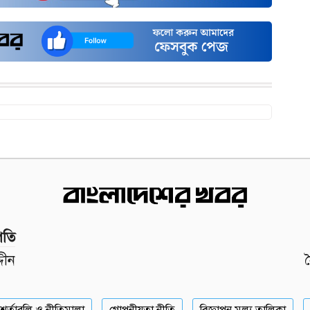
পতি
দীন