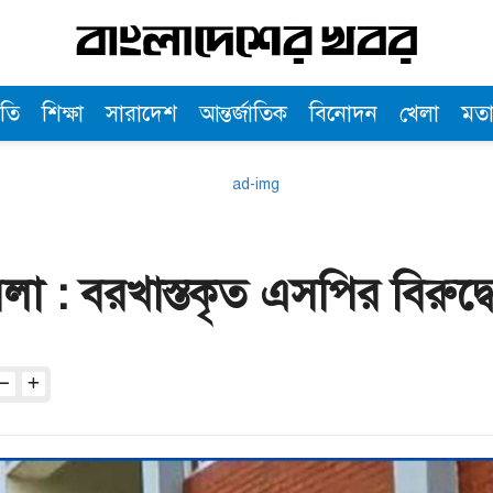
তি
শিক্ষা
সারাদেশ
আন্তর্জাতিক
বিনোদন
খেলা
মত
া : বরখাস্তকৃত এসপির বিরুদ্