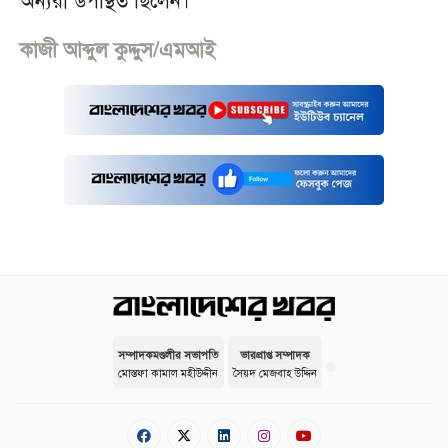
অন্যরা উপস্থিত ছিলেন।
কাজী আব্দুল কুদ্দুস/এমআই
সম্পাদকমণ্ডলীর সভাপতি
ভারপ্রাপ্ত সম্পাদক
মোস্তফা কামাল মহীউদ্দীন
সৈয়দ মেজবাহ উদ্দিন