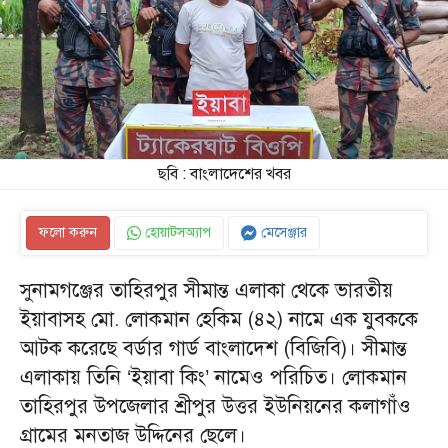
ছবি : বাংলাদেশের খবর
ফলো করুন
হোয়াটসঅ্যাপ
মেসেঞ্জার
সুনামগঞ্জের তাহিরপুর সীমান্ত এলাকা থেকে ভারতীয়
ইয়াবাসহ মো. লোকমান হেকিম (৪২) নামে এক যুবককে
আটক করেছে বর্ডার গার্ড বাংলাদেশ (বিজিবি)। সীমান্ত
এলাকায় তিনি ‘ইয়াবা কিং’ নামেও পরিচিত। লোকমান
তাহিরপুর উপজেলার শ্রীপুর উত্তর ইউনিয়নের কলাগাঁও
গ্রামের মনতাজ উদ্দিনের ছেলে।