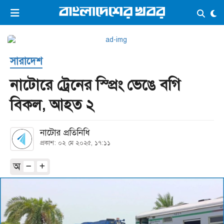
×
ভিডিও
ই-পেপার
লগইন
সারাদেশ
প্রচ্ছদ
সর্বশেষ
নাটোরে ট্রেনের স্প্রিং ভেঙে বগি
সব বিভাগ
আর্কাইভ
বিকল, আহত ২
কনভার্টার
নাটোর প্রতিনিধি
প্রকাশ: ০২ মে ২০২৫, ১৭:১১
অ