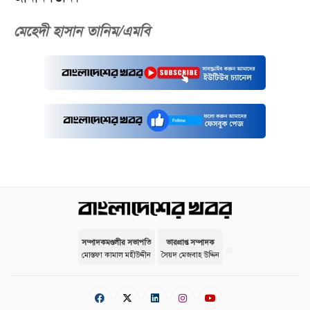
মেহেদী হাসান তানিম/এমবি
সম্পাদকমণ্ডলীর সভাপতি
ভারপ্রাপ্ত সম্পাদক
মোস্তফা কামাল মহীউদ্দীন
সৈয়দ মেজবাহ উদ্দিন