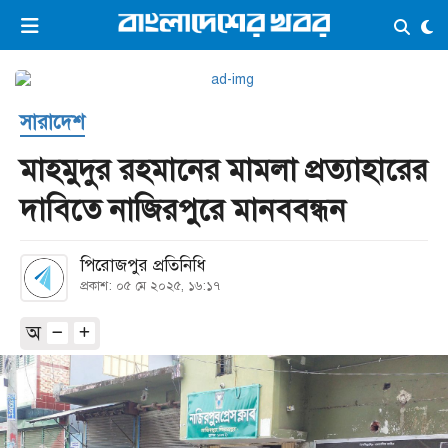
×
ভিডিও
ই-পেপার
লগইন
সারাদেশ
প্রচ্ছদ
সর্বশেষ
মাহমুদুর রহমানের মামলা প্রত্যাহারের
সব বিভাগ
আর্কাইভ
দাবিতে নাজিরপুরে মানববন্ধন
কনভার্টার
পিরোজপুর প্রতিনিধি
প্রকাশ: ০৫ মে ২০২৫, ১৬:১৭
অ