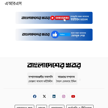
এআরএস
সম্পাদকমণ্ডলীর সভাপতি
ভারপ্রাপ্ত সম্পাদক
মোস্তফা কামাল মহীউদ্দীন
সৈয়দ মেজবাহ উদ্দিন