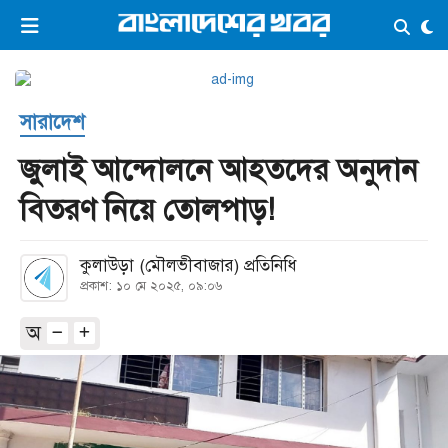
×
ভিডিও
ই-পেপার
লগইন
সারাদেশ
প্রচ্ছদ
সর্বশেষ
জুলাই আন্দোলনে আহতদের অনুদান
সব বিভাগ
আর্কাইভ
বিতরণ নিয়ে তোলপাড়!
কনভার্টার
কুলাউড়া (মৌলভীবাজার) প্রতিনিধি
প্রকাশ: ১০ মে ২০২৫, ০৯:০৬
অ