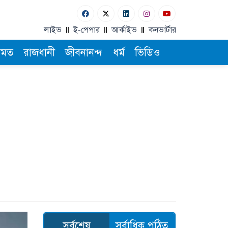
লাইভ
ই-পেপার
আর্কাইভ
কনভার্টার
ামত
রাজধানী
জীবনানন্দ
ধর্ম
ভিডিও
সর্বশেষ
সর্বাধিক পঠিত