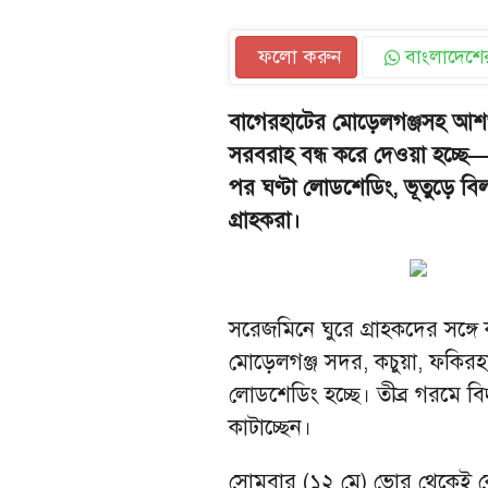
ফলো করুন
বাংলাদেশের
বাগেরহাটের মোড়েলগঞ্জসহ আশপ
সরবরাহ বন্ধ করে দেওয়া হচ্ছে—
পর ঘণ্টা লোডশেডিং, ভূতুড়ে বিল
গ্রাহকরা।
সরেজমিনে ঘুরে গ্রাহকদের সঙ্গ
মোড়েলগঞ্জ সদর, কচুয়া, ফকিরহাট
লোডশেডিং হচ্ছে। তীব্র গরমে বিদ্
কাটাচ্ছেন।
সোমবার (১২ মে) ভোর থেকেই ক