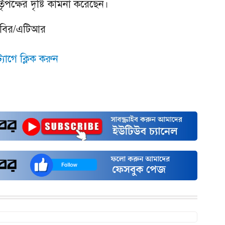
্তৃপক্ষের দৃষ্টি কামনা করেছেন।
কবির/এটিআর
যাগে ক্লিক করুন