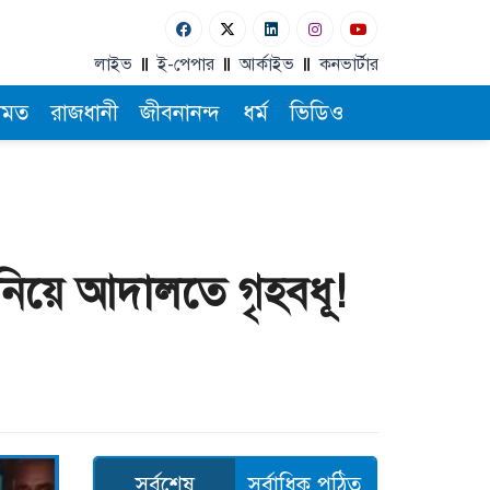
লাইভ
ই-পেপার
আর্কাইভ
কনভার্টার
ামত
রাজধানী
জীবনানন্দ
ধর্ম
ভিডিও
 নিয়ে আদালতে গৃহবধূ!
সর্বশেষ
সর্বাধিক পঠিত