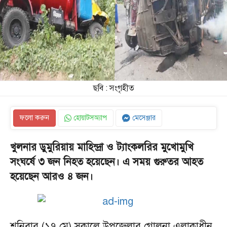
ছবি : সংগৃহীত
ফলো করুন
হোয়াটসঅ্যাপ
মেসেঞ্জার
খুলনার ডুমুরিয়ায় মাহিন্দ্রা ও ট্যাংকলরির মুখোমুখি
সংঘর্ষে ৩ জন নিহত হয়েছেন। এ সময় গুরুতর আহত
হয়েছেন আরও ৪ জন।
শনিবার (১৭ মে) সকালে উপজেলার গোলনা এলাকাধীন