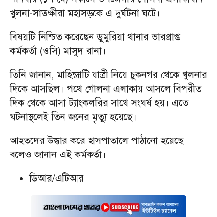
খুলনা-সাতক্ষীরা মহাসড়কে এ দুর্ঘটনা ঘটে।
বিষয়টি নিশ্চিত করেছেন ডুমুরিয়া থানার ভারপ্রাপ্ত
কর্মকর্তা (ওসি) মাসুদ রানা।
তিনি জানান, মাহিন্দ্রাটি যাত্রী নিয়ে চুকনগর থেকে খুলনার
দিকে আসছিল। পথে গোলনা এলাকায় আসলে বিপরীত
দিক থেকে আসা ট্যাংকলরির সাথে সংঘর্ষ হয়। এতে
ঘটনাস্থলেই তিন জনের মৃত্যু হয়েছে।
আহতদের উদ্ধার করে হাসপাতালে পাঠানো হয়েছে
বলেও জানান এই কর্মকর্তা।
ডিআর/এটিআর