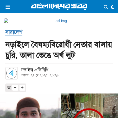
×
ভিডিও
ই-পেপার
লগইন
সারাদেশ
প্রচ্ছদ
সর্বশেষ
নড়াইলে বৈষম্যবিরোধী নেতার বাসায়
সব বিভাগ
আর্কাইভ
চুরি, তালা ভেঙে অর্থ লুট
কনভার্টার
নড়াইল প্রতিনিধি
প্রকাশ: ২৫ মে ২০২৫, ২০:২৮
অ