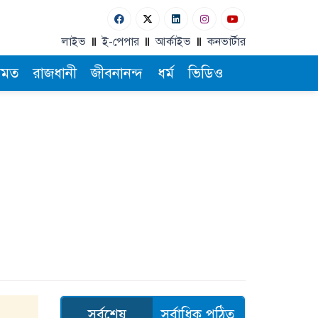
লাইভ
ই-পেপার
আর্কাইভ
কনভার্টার
ামত
রাজধানী
জীবনানন্দ
ধর্ম
ভিডিও
সর্বশেষ
সর্বাধিক পঠিত