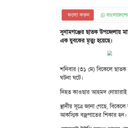
ফলো করুন
বাংলাদেশের
সুনামগঞ্জের ছাতক উপজেলায় ম
এক যুবকের মৃত্যু হয়েছে।
শনিবার (৩১ মে) বিকেলে ছাতক 
ঘটনা ঘটে।
নিহত কাওছার আহমদ নোয়ারাই ইউ
স্থানীয় সূত্রে জানা গেছে, বিকে
আকস্মিক বজ্রপাতের শিকার হন। ঘ