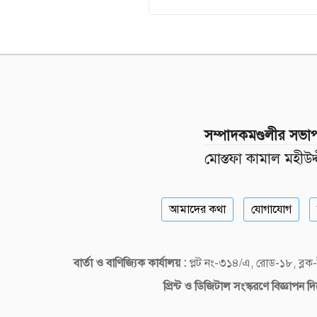
সম্পাদকমণ্ডলীর সভা
মোস্তফা কামাল মহীউদ্
আমাদের কথা
যোগাযোগ
বার্তা ও বাণিজ্যিক কার্যালয় :
প্লট নং-৩১৪/এ, রোড-১৮, ব্
প্রিন্ট ও ডিজিটাল
সংস্করণে বিজ্ঞাপন 