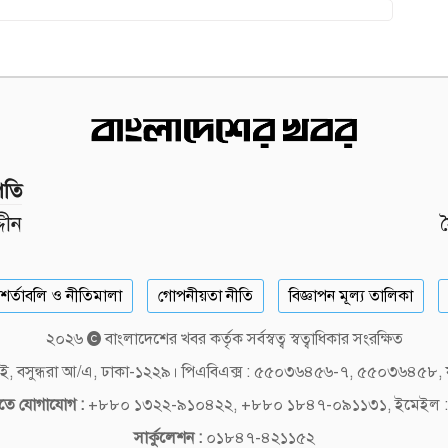
পতি
দীন
শর্তাবলি ও নীতিমালা
গোপনীয়তা নীতি
বিজ্ঞাপন মূল্য তালিকা
২০২৬
বাংলাদেশের খবর কর্তৃক সর্বস্বত্ব স্বত্বাধিকার সংরক্ষিত
লক-ই, বসুন্ধরা আ/এ, ঢাকা-১২২৯। পিএবিএক্স : ৫৫০৩৬৪৫৬-৭, ৫৫০৩৬৪৫৮
দিতে যোগাযোগ :
+৮৮০ ১৩২২-৯১০৪২২, +৮৮০ ১৮৪৭-০৯১১৩১, ইমেইল :
সার্কুলেশন :
০১৮৪৭-৪২১১৫২