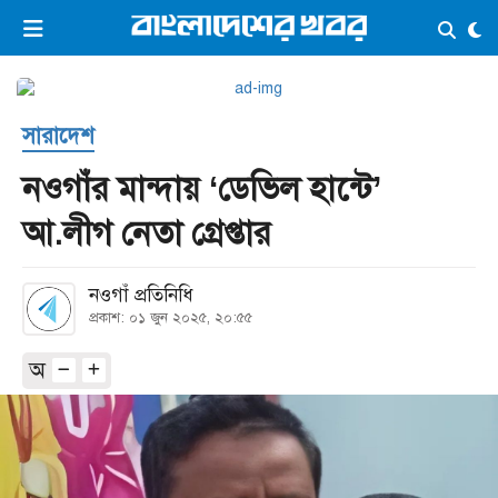
×
ভিডিও
ই-পেপার
লগইন
সারাদেশ
প্রচ্ছদ
সর্বশেষ
নওগাঁর মান্দায় ‘ডেভিল হান্টে’
সব বিভাগ
আর্কাইভ
আ.লীগ নেতা গ্রেপ্তার
কনভার্টার
নওগাঁ প্রতিনিধি
প্রকাশ: ০১ জুন ২০২৫, ২০:৫৫
অ