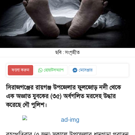
ছবি : সংগৃহীত
ফলো করুন
হোয়াটসঅ্যাপ
মেসেঞ্জার
সিরাজগঞ্জের রায়গঞ্জ উপজেলার ফুলজোড় নদী থেকে
এক অজ্ঞাত যুবকের (৩৫) অর্ধগলিত মরদেহ উদ্ধার
করেছে নৌ পুলিশ।
বৃহস্পতিবার (৫ জুন) সকালে উপজেলার ধানগড়া পুরাতন