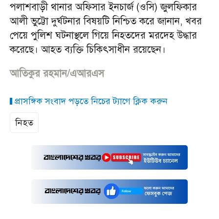
পলাশবাড়ী থানার অফিসার ইনচার্জ (ওসি) জুলফিকার
আলী ভুট্টো দুর্ঘটনার বিষয়টি নিশ্চিত করে জানান, খবর
পেয়ে পুলিশ ঘটনাস্থলে গিয়ে নিহতদের মরদেহ উদ্ধার
করেছে। আহত ব্যক্তি চিকিৎসাধীন রয়েছেন।
আতিকুর রহমান/এআরএস
প্রাসঙ্গিক সংবাদ পড়তে নিচের ট্যাগে ক্লিক করুন
নিহত