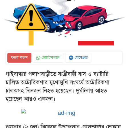
ফলো করুন
হোয়াটসঅ্যাপ
মেসেঞ্জার
গাইবান্ধার পলাশবাড়ীতে যাত্রীবাহী বাস ও ব্যাটারি
চালিত অটোরিকশার মুখোমুখি সংঘর্ষে অটোরিকশা
চালকসহ তিনজন নিহত হয়েছেন। দুর্ঘটনায় আহত
হয়েছেন আরও একজন।
শুক্রবার (৬ জুন) বিকেলে উপজেলার ঢোলভাঙ্গার দোকান