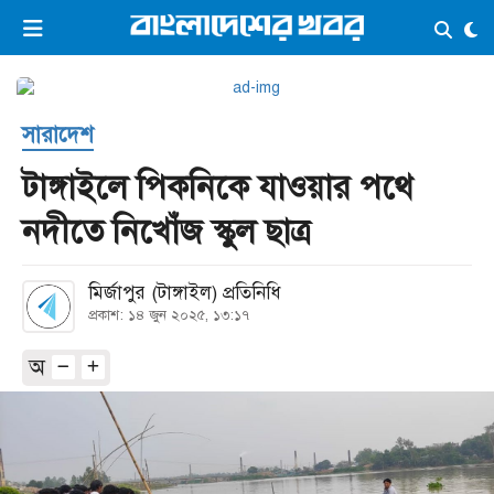
×
ভিডিও
ই-পেপার
লগইন
সারাদেশ
প্রচ্ছদ
সর্বশেষ
টাঙ্গাইলে পিকনিকে যাওয়ার পথে
সব বিভাগ
আর্কাইভ
নদীতে নিখোঁজ স্কুল ছাত্র
কনভার্টার
মির্জাপুর (টাঙ্গাইল) প্রতিনিধি
প্রকাশ: ১৪ জুন ২০২৫, ১৩:১৭
অ