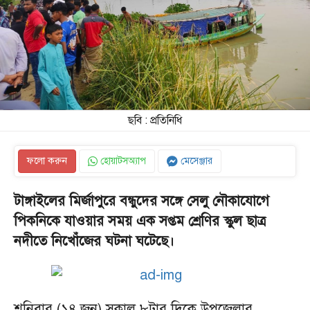
ছবি : প্রতিনিধি
ফলো করুন
হোয়াটসঅ্যাপ
মেসেঞ্জার
টাঙ্গাইলের মির্জাপুরে বন্ধুদের সঙ্গে সেলু নৌকাযোগে
পিকনিকে যাওয়ার সময় এক সপ্তম শ্রেণির স্কুল ছাত্র
নদীতে নিখোঁজের ঘটনা ঘটেছে।
শনিবার (১৪ জুন) সকাল ৮টার দিকে উপজেলার