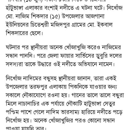
হাঁটুভাঙ্গা এলাকার বংশাই নদীতে এ ঘটনা ঘটে। নিখোঁজ
মো. নাজিম শিকদার (১৫) উপজেলার আজগানা
ইউনিয়নের চিতেশ্বরী মজিদপুর গ্রামের মো. ইকবাল
শিকদারের ছেলে।
ঘটনার পর স্থানীয়রা অনেক খোঁজাখুজি করেও নাজিমের
সন্ধান পাননি। পরে জেলা ফায়ার সার্ভিসের ডুবুরি দলের
সদস্যরা তাকে উদ্ধারে ওই নদীতে অভিযানে নামেন।
নিখোঁজ নাদিমের বন্ধুসহ স্থানীয়রা জানান, তারা একই
উপজেলার তরফপুর এলাকায় পিকনিকে যাওয়ার জন্য
সকালে নৌকাযোগে রওনা হয়। গানের তালে তালে বন্ধুরা
মিলে নাচানাচির এক পর্যায়ে নৌকাটি হাটুভাঙ্গা সেতুর
পশ্চিম পাশে গেলে নাদিম ভারসাম্য হারিয়ে নদীতে পড়ে
নিখোঁজ হয়। অনেক খোঁজাখুজির পরও কোনো সন্ধান
পাওয়া যায়নি তার।