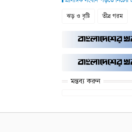
প্রাসঙ্গিক সংবাদ পড়তে নিচের ট্
ঝড় ও বৃষ্টি
তীব্র গরম
মন্তব্য করুন