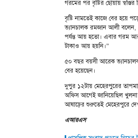
গরমের পর বৃষ্টির ছোঁয়ায় স্বস্তির
বৃষ্টি নামতেই কাজে বের হয়ে 
ভ্যানচালক রমজান আলী বলেন, ‘
পর্যন্ত আয় হতো। এবার গরম আর
টাকাও আয় হয়নি।’’
৫০ বছর বয়সী আরেক ভ্যানচালক 
বের হয়েছেন।
দুপুর ১২টায় মেহেরপুরের তাপমাত
অফিস আগেই জানিয়েছিল খুলনা বিভ
আষাঢ়ের শুরুতেই মেহেরপুরে দেখা ম
এআরএস