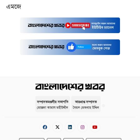
এমজে
সম্পাদকমণ্ডলীর সভাপতি
ভারপ্রাপ্ত সম্পাদক
মোস্তফা কামাল মহীউদ্দীন
সৈয়দ মেজবাহ উদ্দিন