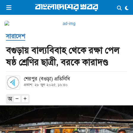
×
ভিডিও
ই-পেপার
লগইন
সারাদেশ
প্রচ্ছদ
সর্বশেষ
বগুড়ায় বাল্যবিবাহ থেকে রক্ষা পেল
সব বিভাগ
আর্কাইভ
ষষ্ঠ শ্রেণির ছাত্রী, বরকে কারাদণ্ড
কনভার্টার
শেরপুর (বগুড়া) প্রতিনিধি
প্রকাশ: ২৮ জুন ২০২৫, ১৬:৪০
অ