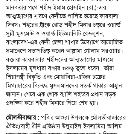
মানবতার পথে শহীদ ইমাম হোসাইন (রা.)-এর
আত্মত্যাগের স্মরণে ফেনীতে পালিত হয়েছে কারবালা
দিবস। শহরের ট্রাংক রোড শহীদ মিনার চত্বরে ওয়ার্ল্ড
সুন্নী মুভমেন্ট ও ওয়ার্ল্ড হিউম্যানিটি রেভলুশন,
বাংলাদেশ-এর ফেনী জেলা শাখার উদ্যোগে আয়োজিত
সমাবেশে সভাপতিত্ব করেন আল্লামা গোলাম সরওয়ার।
বক্তারা কারবালার শহীদদের আত্মত্যাগের মাধ্যমে
ইসলামের মূলধারা রক্ষার গুরুত্ব তুলে ধরেন। তাঁরা
শিয়াপন্থী বিকৃতি এবং মোয়াবিয়া-এজিদ চক্রের
মিথ্যাচারের বিরুদ্ধে মুসলমানদের সতর্ক থাকার আহ্বান
জানান। শেষে এক শোক র‌্যালি শহরের প্রধান সড়ক
প্রদক্ষিণ করে শহীদ মিনারে গিয়ে শেষ হয়।
মৌলভীবাজার :
পবিত্র আশুরা উপলক্ষে মৌলভীবাজারের
ঐতিহ্যবাহী দ্বীনি প্রতিষ্ঠান উলুয়াইল ইসলামিয়া আলিম