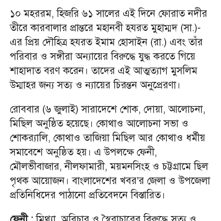
১০ মহররম, হিজরি ৬১ সালের এই দিনে ফোরাত নদীর
তীরে কারবালার প্রান্তরে মহানবী হযরত মুহাম্মদ (সা.)-
এর প্রিয় দৌহিত্র হযরত ইমাম হোসাইন (রা.) এবং তাঁর
পরিবার ও সঙ্গীরা অন্যায়ের বিরুদ্ধে যুদ্ধ করতে গিয়ে
শাহাদাত বরণ করেন। তাদের এই আত্মত্যাগ মুসলিম
উম্মাহর জন্য সত্য ও ন্যায়ের চিরন্তন অনুপ্রেরণা।
রোববার (৬ জুলাই) সারাদেশে শোক, দোয়া, আলোচনা,
মিছিল অনুষ্ঠিত হয়েছে। কোথাও আলোচনা সভা ও
শোকর‌্যালি, কোথাও তাজিয়া মিছিল আর কোথাও ধর্মীয়
সমাবেশে অনুষ্ঠিত হয়। এ উপলক্ষে ফেনী,
মৌলভীবাজার, নীলফামারী, ময়মনসিংহ ও চট্টগ্রামে ছিল
পৃথক আয়োজন। বাংলাদেশের খবর’র জেলা ও উপজেলা
প্রতিনিধিদের পাঠানো প্রতিবেদনে বিস্তারিত।
ফেনী :
মিথ্যা, অবিচার ও স্বৈরাচারের বিরুদ্ধে সত্য ও