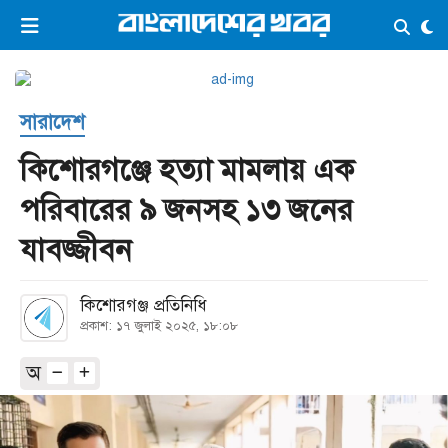
×
ভিডিও
ই-পেপার
লগইন
সারাদেশ
প্রচ্ছদ
সর্বশেষ
কিশোরগঞ্জে হত্যা মামলায় এক
সব বিভাগ
আর্কাইভ
পরিবারের ৯ জনসহ ১৩ জনের
কনভার্টার
যাবজ্জীবন
কিশোরগঞ্জ প্রতিনিধি
প্রকাশ: ১৭ জুলাই ২০২৫, ১৮:০৮
অ