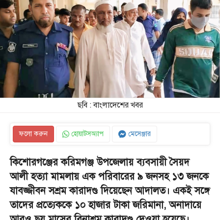
ছবি : বাংলাদেশের খবর
ফলো করুন
হোয়াটসঅ্যাপ
মেসেঞ্জার
কিশোরগঞ্জের করিমগঞ্জ উপজেলায় ব্যবসায়ী সৈয়দ
আলী হত্যা মামলায় এক পরিবারের ৯ জনসহ ১৩ জনকে
যাবজ্জীবন সশ্রম কারাদণ্ড দিয়েছেন আদালত। একই সঙ্গে
তাদের প্রত্যেককে ১০ হাজার টাকা জরিমানা, অনাদায়ে
আরও ছয় মাসের বিনাশ্রম কারাদণ্ড দেওয়া হয়েছে।