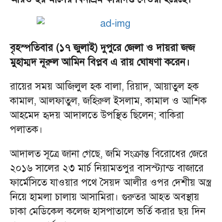
বৃহস্পতিবার (১৭ জুলাই) দুপুরে জেলা ও দায়রা জজ
মুহাম্মদ নূরুল আমিন বিপ্লব এ রায় ঘোষণা করেন।
রায়ের সময় আজিলুল হক বালা, রিয়াদ, আয়াতুল হক
কামাল, আলফাতুল, জহিরুল ইসলাম, কামাল ও আশিক
আহমেদ হৃদয় আদালতে উপস্থিত ছিলেন; বাকিরা
পলাতক।
আদালত সূত্রে জানা গেছে, জমি সংক্রান্ত বিরোধের জেরে
২০১৬ সালের ২৩ মার্চ নিয়ামতপুর বাসস্ট্যান্ড বাজারে
ফার্মেসিতে যাওয়ার পথে সৈয়দ আলীর ওপর দেশীয় অস্ত্র
নিয়ে হামলা চালায় আসামিরা। গুরুতর আহত অবস্থায়
ঢাকা মেডিকেল কলেজ হাসপাতালে ভর্তি করার ছয় দিন