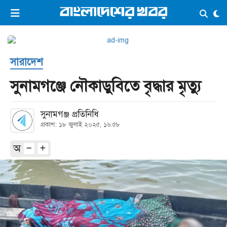
×
ভিডিও
ই-পেপার
লগইন
সারাদেশ
প্রচ্ছদ
সর্বশেষ
সুনামগঞ্জে নৌকাডুবিতে বৃদ্ধার মৃত্যু
সব বিভাগ
আর্কাইভ
সুনামগঞ্জ প্রতিনিধি
কনভার্টার
প্রকাশ: ১৮ জুলাই ২০২৫, ১৬:৫৮
অ