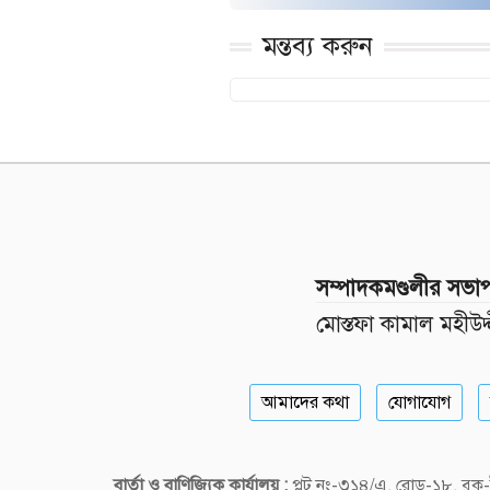
মন্তব্য করুন
সম্পাদকমণ্ডলীর সভা
মোস্তফা কামাল মহীউদ্
আমাদের কথা
যোগাযোগ
বার্তা ও বাণিজ্যিক কার্যালয় :
প্লট নং-৩১৪/এ, রোড-১৮, ব্