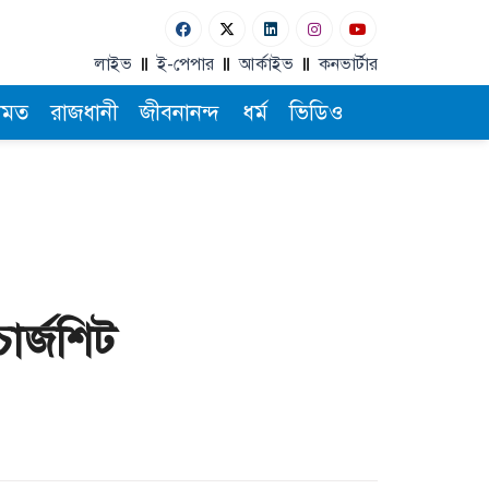
লাইভ
ই-পেপার
আর্কাইভ
কনভার্টার
ামত
রাজধানী
জীবনানন্দ
ধর্ম
ভিডিও
ার্জশিট