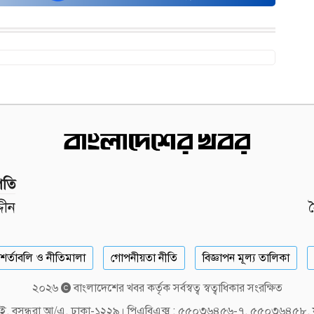
পতি
দীন
শর্তাবলি ও নীতিমালা
গোপনীয়তা নীতি
বিজ্ঞাপন মূল্য তালিকা
২০২৬
বাংলাদেশের খবর কর্তৃক সর্বস্বত্ব স্বত্বাধিকার সংরক্ষিত
লক-ই, বসুন্ধরা আ/এ, ঢাকা-১২২৯। পিএবিএক্স : ৫৫০৩৬৪৫৬-৭, ৫৫০৩৬৪৫৮